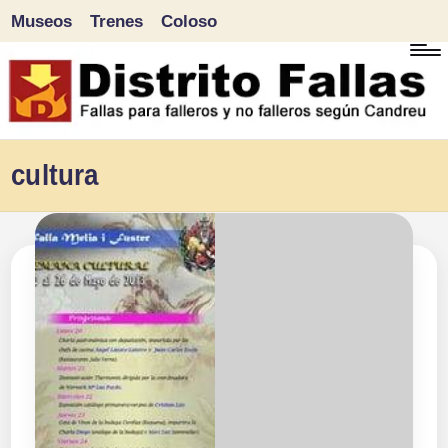
Museos
Trenes
Coloso
Saltar
al
contenido
D
Fallas
cultura
para
i
falleros
s
y
tr
no
falleros
it
según
o
Candreu
F