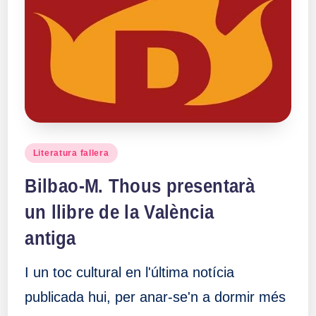
Publicado
Literatura fallera
en
Bilbao-M. Thous presentarà
un llibre de la València
antiga
I un toc cultural en l'última notícia
publicada hui, per anar-se'n a dormir més