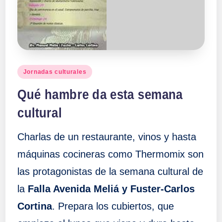
a
ll
a
Publicado
Jornadas culturales
en
s
Qué hambre da esta semana
cultural
Charlas de un restaurante, vinos y hasta
máquinas cocineras como Thermomix son
las protagonistas de la semana cultural de
la
Falla Avenida Meliá y Fuster-Carlos
Cortina
. Prepara los cubiertos, que