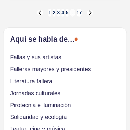
Paginación
1
2
3
4
5
…
17
PÁGINA
SIGUIENTE
ANTERIOR
PÁGINA
de
Aquí se habla de…
entradas
Fallas y sus artistas
Falleras mayores y presidentes
Literatura fallera
Jornadas culturales
Pirotecnia e iluminación
Solidaridad y ecología
Teatro, cine y música