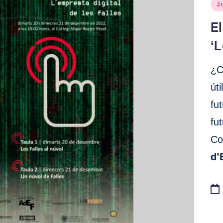
Pu
J
en
El
‘L
¿C
út
fu
fu
Co
d’