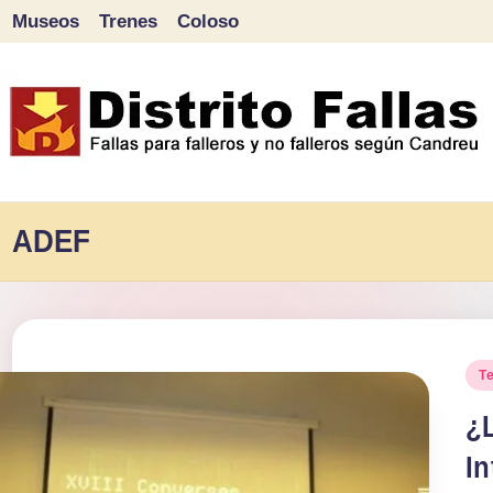
Museos
Trenes
Coloso
Saltar
al
contenido
D
Fallas
para
ADEF
i
falleros
s
y
tr
no
Pu
T
falleros
it
en
¿L
según
o
In
Candreu