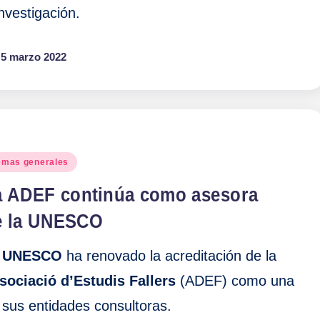
investigación.
5 marzo 2022
blicado
emas generales
a ADEF continúa como asesora
e la UNESCO
a
UNESCO
ha renovado la acreditación de la
sociació d’Estudis Fallers
(ADEF) como una
 sus entidades consultoras.