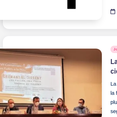
Pu
J
en
La
ci
La
la
pl
se