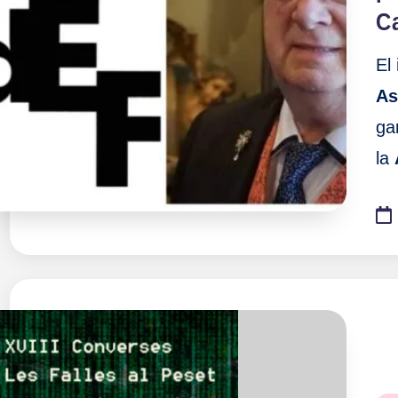
C
El
As
ga
la