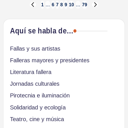
Paginación
1
…
6
7
8
9
10
…
79
PÁGINA
SIGUIENTE
ANTERIOR
PÁGINA
de
Aquí se habla de…
entradas
Fallas y sus artistas
Falleras mayores y presidentes
Literatura fallera
Jornadas culturales
Pirotecnia e iluminación
Solidaridad y ecología
Teatro, cine y música