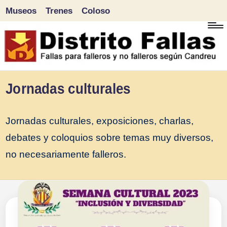
Museos
Trenes
Coloso
Saltar
al
contenido
D
Fallas
Jornadas culturales
para
i
falleros
Jornadas culturales, exposiciones, charlas,
s
y
debates y coloquios sobre temas muy diversos,
tr
no
no necesariamente falleros.
falleros
it
según
o
Candreu
F