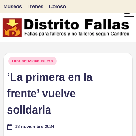
Museos
Trenes
Coloso
Saltar
al
contenido
D
Fallas
para
i
Publicado
Otra actividad fallera
falleros
en
‘La primera en la
s
y
tr
frente’ vuelve
no
falleros
it
solidaria
según
o
Candreu
18 noviembre 2024
F