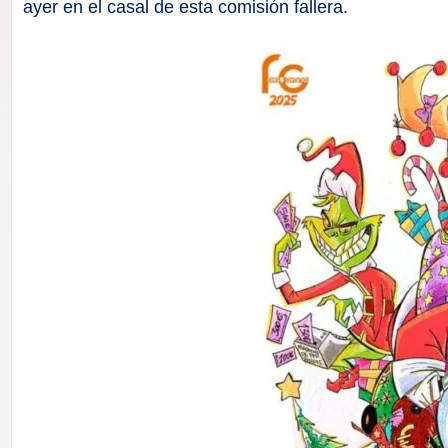
F
ayer en el casal de esta comisión fallera.
a
ll
a
s