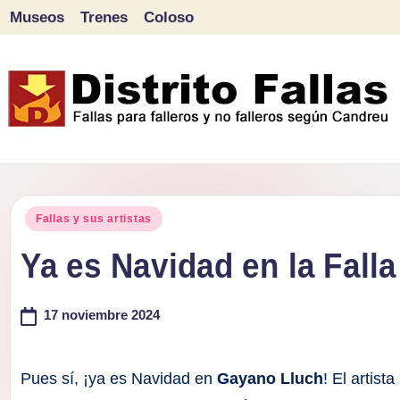
Museos
Trenes
Coloso
Saltar
al
contenido
D
Fallas
para
i
Publicado
falleros
Fallas y sus artistas
s
en
y
Ya es Navidad en la Fall
tr
no
falleros
17 noviembre 2024
it
según
o
Candreu
Pues sí, ¡ya es Navidad en
Gayano Lluch
! El artista