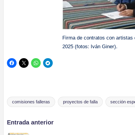
Firma de contratos con artistas
2025 (fotos: Iván Giner).
comisiones falleras
proyectos de falla
sección espec
Etiquetas:
Navegación
Entrada anterior