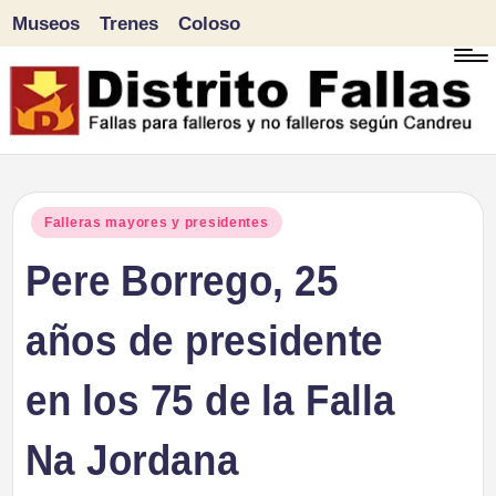
Museos
Trenes
Coloso
Saltar
al
contenido
D
Fallas
para
i
Publicado
Falleras mayores y presidentes
falleros
en
Pere Borrego, 25
s
y
tr
años de presidente
no
falleros
it
en los 75 de la Falla
según
o
Candreu
Na Jordana
F