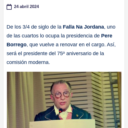
24 abril 2024
a
ll
De los 3/4 de siglo de la
Falla Na Jordana
, uno
de las cuartos lo ocupa la presidencia de
Pere
a
Borrego
, que vuelve a renovar en el cargo. Así,
s
será el presidente del 75º aniversario de la
comisión moderna.