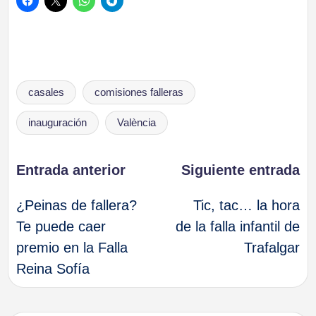
Etiquetas:
casales
comisiones falleras
inauguración
València
Navegación
Entrada anterior
Siguiente entrada
¿Peinas de fallera?
Tic, tac… la hora
de
Te puede caer
de la falla infantil de
premio en la Falla
Trafalgar
entradas
Reina Sofía