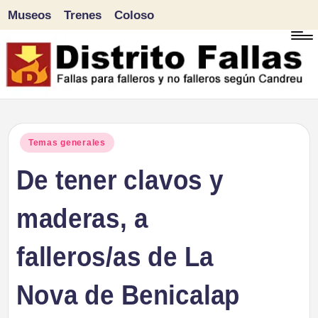
Museos
Trenes
Coloso
Saltar
al
contenido
D
Fallas
para
i
Publicado
Temas generales
falleros
en
De tener clavos y
s
y
tr
maderas, a
no
falleros
it
falleros/as de La
según
o
Candreu
Nova de Benicalap
F