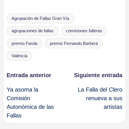
Etiquetas:
Agrupación de Fallas Gran Vía
agrupaciones de fallas
comisiones falleras
premio Farola
premio Fernando Barberá
València
Navegación
Entrada anterior
Siguiente entrada
Ya asoma la
La Falla del Clero
de
Comisión
renueva a sus
Autonómica de las
artistas
entradas
Fallas