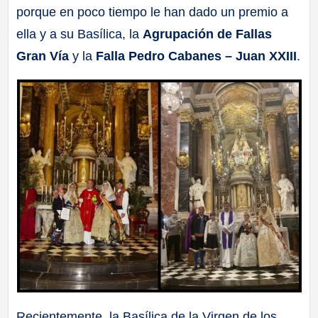
porque en poco tiempo le han dado un premio a
a
ella y a su Basílica, la
Agrupación de Fallas
ll
Gran Vía
y la
Falla Pedro Cabanes – Juan XXIII
.
a
s
Recientemente, la Basílica de la Virgen de los