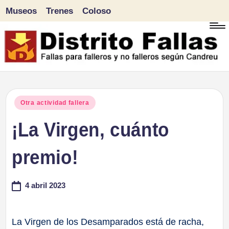
Museos
Trenes
Coloso
Saltar
al
contenido
D
Fallas
para
i
Publicado
Otra actividad fallera
falleros
en
¡La Virgen, cuánto
s
y
tr
premio!
no
falleros
it
4 abril 2023
según
o
Candreu
F
La Virgen de los Desamparados está de racha,