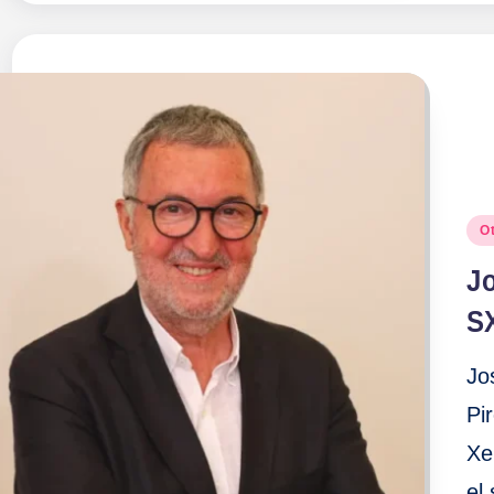
Pu
Ot
en
J
S
Jo
Pi
Xe
el