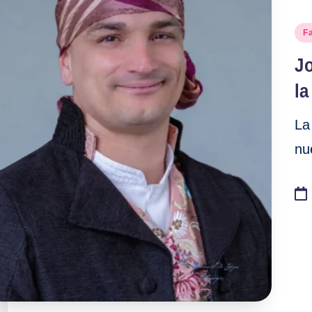
Pu
F
en
J
la
L
nu