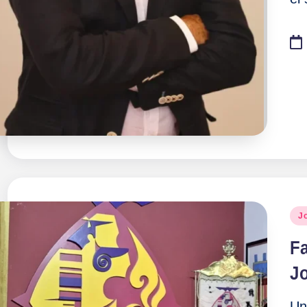
Pu
J
en
Fa
J
Un