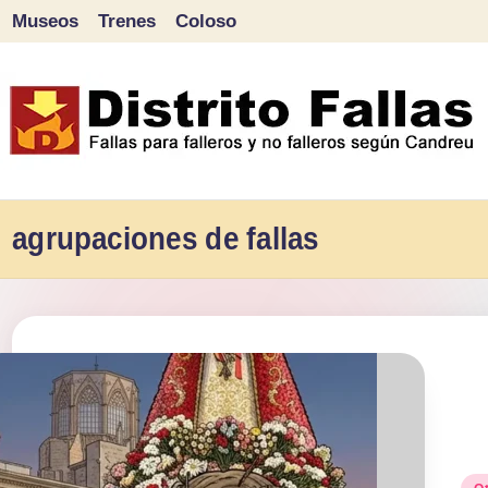
Museos
Trenes
Coloso
Saltar
al
contenido
D
Fallas
para
agrupaciones de fallas
i
falleros
s
y
tr
no
falleros
it
según
o
Candreu
Pu