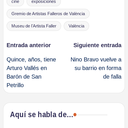
cine
exposiciones
Gremio de Artistas Falleros de València
Museu de l'Artista Faller
València
Navegación
Entrada anterior
Siguiente entrada
Quince, años, tiene
Nino Bravo vuelve a
de
Arturo Vallés en
su barrio en forma
Barón de San
de falla
entradas
Petrillo
Aquí se habla de…