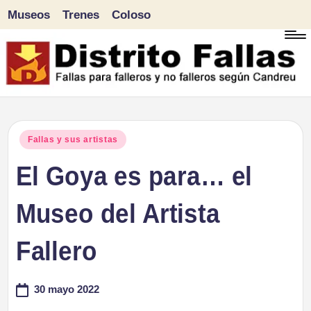
Museos
Trenes
Coloso
Saltar
al
contenido
D
Fallas
para
i
Publicado
Fallas y sus artistas
falleros
en
El Goya es para… el
s
y
tr
Museo del Artista
no
falleros
it
Fallero
según
o
Candreu
30 mayo 2022
F