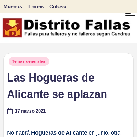
Museos
Trenes
Coloso
Saltar
al
contenido
D
Fallas
para
i
Publicado
Temas generales
falleros
en
Las Hogueras de
s
y
tr
Alicante se aplazan
no
falleros
it
17 marzo 2021
según
o
Candreu
F
No habrá
Hogueras de Alicante
en junio, otra