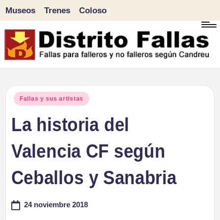
Museos
Trenes
Coloso
Saltar
al
contenido
D
Fallas
para
i
Publicado
Fallas y sus artistas
falleros
en
La historia del
s
y
tr
Valencia CF según
no
falleros
it
Ceballos y Sanabria
según
o
Candreu
24 noviembre 2018
F