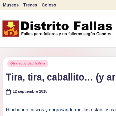
Museos
Trenes
Coloso
Saltar
al
contenido
D
Fallas
para
i
Publicado
falleros
Otra actividad fallera
s
en
y
Tira, tira, caballito… (y a
tr
no
falleros
12 septiembre 2018
it
según
o
Candreu
Hinchando cascos y engrasando rodillas están los cab