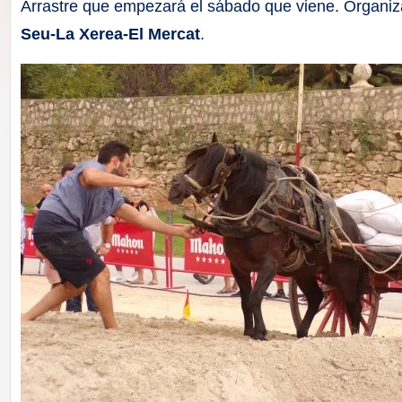
F
Arrastre que empezará el sábado que viene. Organiz
Seu-La Xerea-El Mercat
.
a
ll
a
s