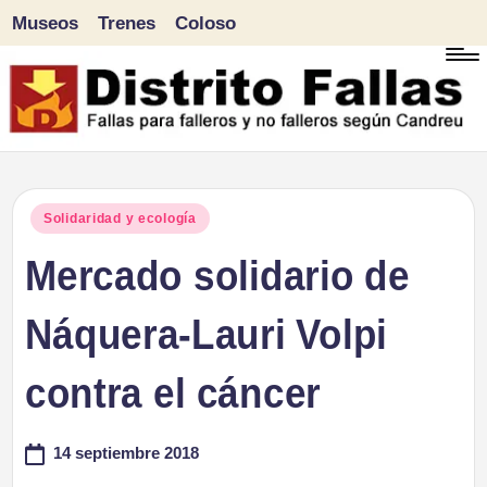
Museos
Trenes
Coloso
Saltar
al
contenido
D
Fallas
para
i
Publicado
Solidaridad y ecología
falleros
en
Mercado solidario de
s
y
tr
Náquera-Lauri Volpi
no
falleros
it
contra el cáncer
según
o
Candreu
14 septiembre 2018
F