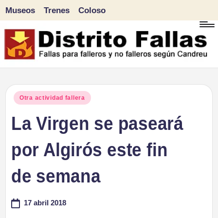
Museos
Trenes
Coloso
Saltar
al
contenido
D
Fallas
para
i
Publicado
Otra actividad fallera
falleros
en
La Virgen se paseará
s
y
tr
por Algirós este fin
no
falleros
it
de semana
según
o
Candreu
17 abril 2018
F