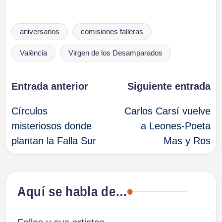
Etiquetas:
aniversarios
comisiones falleras
València
Virgen de los Desamparados
Navegación
Entrada anterior
Siguiente entrada
Círculos
Carlos Carsí vuelve
de
misteriosos donde
a Leones-Poeta
plantan la Falla Sur
Mas y Ros
entradas
Aquí se habla de…