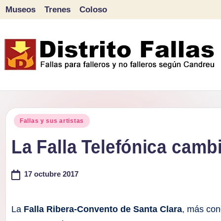
Museos
Trenes
Coloso
Saltar
al
contenido
D
Fallas
para
i
Publicado
falleros
Fallas y sus artistas
s
en
y
La Falla Telefónica cam
tr
no
falleros
17 octubre 2017
it
según
o
Candreu
La
Falla Ribera-Convento de Santa Clara
, más con