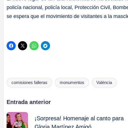
policía nacional, policía local, Protección Civil, Bo
se espera que el movimiento de visitantes a la masc
comisiones falleras
monumentos
València
Etiquetas:
Navegación
Entrada anterior
de
¡Sorpresa! Homenaje al canto para
Gloria Martínez Amigó