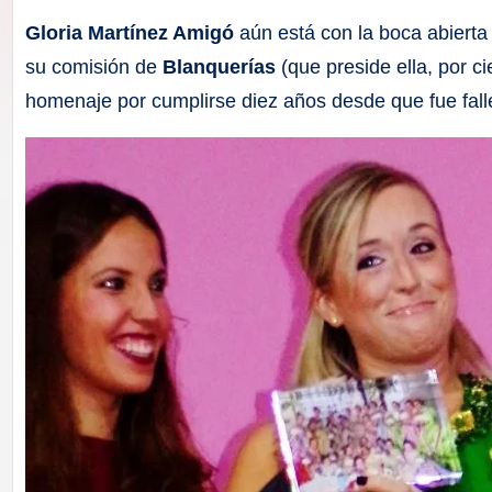
F
Gloria Martínez Amigó
aún está con la boca abierta
a
su comisión de
Blanquerías
(que preside ella, por ci
homenaje por cumplirse diez años desde que fue fall
ll
a
s