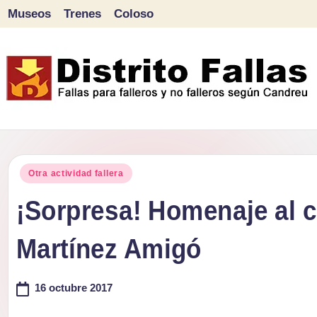
Museos
Trenes
Coloso
Saltar
al
contenido
D
Fallas
para
i
Publicado
falleros
Otra actividad fallera
s
en
y
¡Sorpresa! Homenaje al c
tr
no
Martínez Amigó
falleros
it
según
o
16 octubre 2017
Candreu