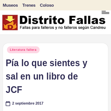
Museos
Trenes
Coloso
Saltar
al
contenido
D
Fallas
para
i
Publicado
Literatura fallera
falleros
en
Pía lo que sientes y
s
y
tr
sal en un libro de
no
falleros
it
JCF
según
o
Candreu
2 septiembre 2017
F