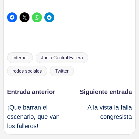
Etiquetas:
Internet
Junta Central Fallera
redes sociales
Twitter
Navegación
Entrada anterior
Siguiente entrada
¡Que barran el
A la vista la falla
de
escenario, que van
congresista
los falleros!
entradas