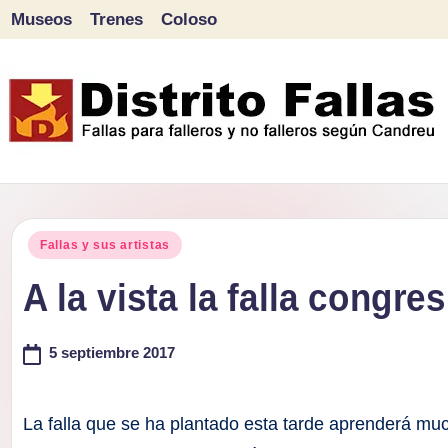
Museos
Trenes
Coloso
Saltar
al
contenido
D
Fallas
para
i
Publicado
falleros
Fallas y sus artistas
s
en
y
A la vista la falla congres
tr
no
falleros
5 septiembre 2017
it
según
o
Candreu
La falla que se ha plantado esta tarde aprenderá mu