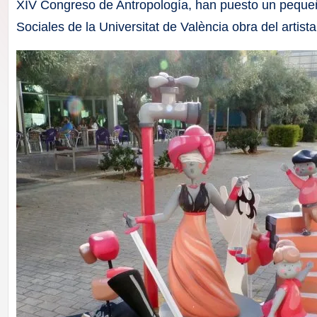
F
XIV Congreso de Antropología, han puesto un peque
Sociales de la Universitat de València obra del artista
a
ll
a
s