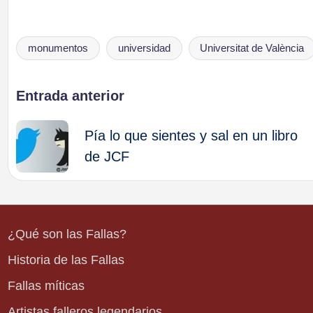
monumentos
universidad
Universitat de València
Etiquetas:
Navegación
Entrada anterior
de
Pía lo que sientes y sal en un libro
de JCF
entradas
¿Qué son las Fallas?
Historia de las Fallas
Fallas míticas
Artistas falleros legendarios