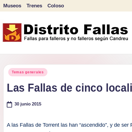
Museos
Trenes
Coloso
Saltar
al
contenido
D
Fallas
para
i
Publicado
falleros
Temas generales
s
en
y
Las Fallas de cinco loca
tr
no
falleros
30 junio 2015
it
según
o
Candreu
A las Fallas de Torrent las han “ascendido”, y de ser