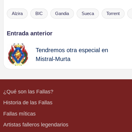
Alzira
BIC
Gandia
Sueca
Torrent
Etiquetas:
Navegación
Entrada anterior
de
Tendremos otra especial en
Mistral-Murta
entradas
¿Qué son las Fallas?
Historia de las Fallas
Fallas míticas
Artistas falleros legendarios