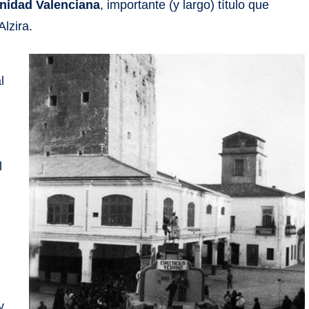
unidad Valenciana
, importante (y largo) título que
lzira.
e
l
n
l
y