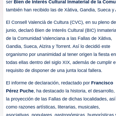
F
ser
Bien de Interés Cultural Inmaterial de la Com
también han recibido las de Xàtiva, Gandia, Sueca y A
a
El Consell Valencià de Cultura (CVC), en su pleno d
ll
junio, declaró Bien de Interés Cultural (BIC) Inmateria
a
de la Comunidad Valenciana a las Fallas de Xàtiva,
Gandia, Sueca, Alzira y Torrent. Así lo decidió este
s
organismo por unanimidad al tener origen la fiesta e
todas ellas dentro del siglo XIX, además de cumplir e
requisito de disponer de una junta local fallera.
El informe de declaración, redactado por
Francisco
Pérez Puche
, ha destacado la historia, el desarrollo,
la proyección de las Fallas de dichas localidades, así
como razones artísticas, literarias, musicales,
asociativas, populares, gastronómicas, humorísticas 