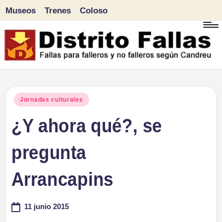
Museos
Trenes
Coloso
Saltar
al
contenido
D
Fallas
para
i
Publicado
Jornadas culturales
falleros
en
¿Y ahora qué?, se
s
y
tr
pregunta
no
falleros
it
Arrancapins
según
o
Candreu
11 junio 2015
F