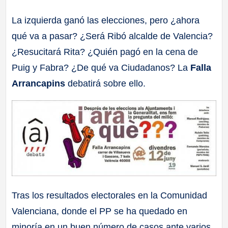
a
La izquierda ganó las elecciones, pero ¿ahora
qué va a pasar? ¿Será Ribó alcalde de Valencia?
ll
¿Resucitará Rita? ¿Quién pagó en la cena de
a
Puig y Fabra? ¿De qué va Ciudadanos? La
Falla
Arrancapins
debatirá sobre ello.
s
Tras los resultados electorales en la Comunidad
Valenciana, donde el PP se ha quedado en
minoría en un buen número de casos ante varios