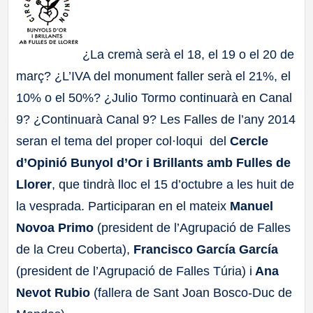
a
¿La cremà serà el 18, el 19 o el 20 de
ll
març? ¿L’IVA del monument faller serà el 21%, el
a
10% o el 50%? ¿Julio Tormo continuarà en Canal
9? ¿Continuarà Canal 9? Les Falles de l’any 2014
s
seran el tema del proper col·loqui del
Cercle
d’Opinió Bunyol d’Or i Brillants amb Fulles de
Llorer
, que tindrà lloc el 15 d’octubre a les huit de
la vesprada. Participaran en el mateix
Manuel
Novoa Primo
(president de l’Agrupació de Falles
de la Creu Coberta),
Francisco García García
(president de l’Agrupació de Falles Túria) i
Ana
Nevot Rubio
(fallera de Sant Joan Bosco-Duc de