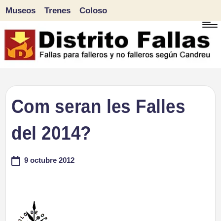
Museos
Trenes
Coloso
Saltar
al
contenido
D
Fallas
para
i
Com seran les Falles
falleros
s
del 2014?
y
tr
no
9 octubre 2012
falleros
it
según
o
Candreu
F