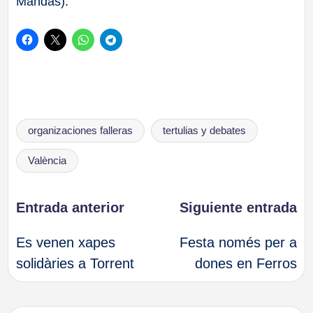
Mandas).
Etiquetas:
organizaciones falleras
tertulias y debates
València
Navegación
Entrada anterior
Siguiente entrada
Es venen xapes
Festa només per a
de
solidàries a Torrent
dones en Ferros
entradas