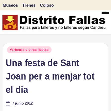
Museos
Trenes
Coloso
Saltar
al
contenido
D
Fallas
para
i
Publicado
Verbenas y otras fiestas
falleros
en
Una festa de Sant
s
y
tr
Joan per a menjar tot
no
falleros
it
el dia
según
o
Candreu
7 junio 2012
F