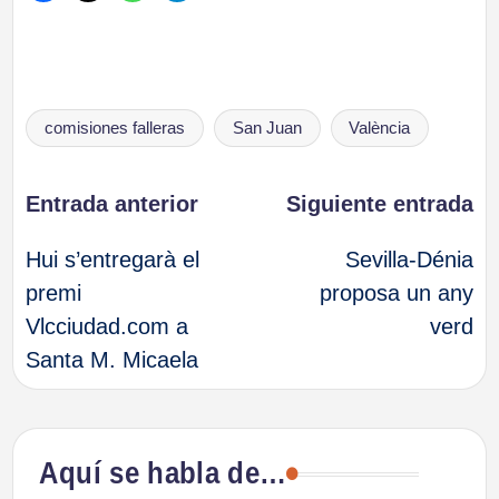
Etiquetas:
comisiones falleras
San Juan
València
Navegación
Entrada anterior
Siguiente entrada
Hui s’entregarà el
Sevilla-Dénia
de
premi
proposa un any
Vlcciudad.com a
verd
entradas
Santa M. Micaela
Aquí se habla de…