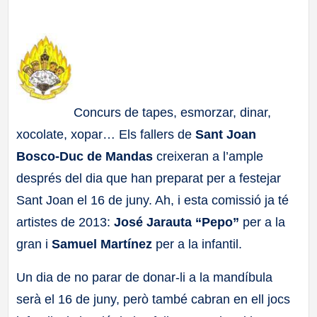
a
ll
a
Concurs de tapes, esmorzar, dinar,
s
xocolate, xopar… Els fallers de
Sant Joan
Bosco-Duc de Mandas
creixeran a l’ample
després del dia que han preparat per a festejar
Sant Joan el 16 de juny. Ah, i esta comissió ja té
artistes de 2013:
José Jarauta “Pepo”
per a la
gran i
Samuel Martínez
per a la infantil.
Un dia de no parar de donar-li a la mandíbula
serà el 16 de juny, però també cabran en ell jocs