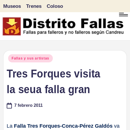
Museos
Trenes
Coloso
Saltar
al
contenido
D
Fallas
para
i
Publicado
Fallas y sus artistas
falleros
en
Tres Forques visita
s
y
tr
la seua falla gran
no
falleros
it
7 febrero 2011
según
o
Candreu
F
La
Falla Tres Forques-Conca-Pérez Galdós
va