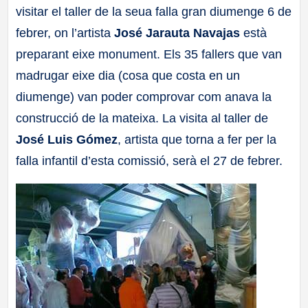
visitar el taller de la seua falla gran diumenge 6 de
a
febrer, on l’artista
José Jarauta Navajas
està
ll
preparant eixe monument. Els 35 fallers que van
madrugar eixe dia (cosa que costa en un
a
diumenge) van poder comprovar com anava la
construcció de la mateixa. La visita al taller de
s
José Luis Gómez
, artista que torna a fer per la
falla infantil d’esta comissió, serà el 27 de febrer.