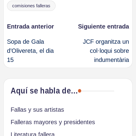
Etiquetas:
comisiones falleras
Navegación
Entrada anterior
Siguiente entrada
Sopa de Gala
JCF organitza un
de
d’Olivereta, el dia
col·loqui sobre
15
indumentària
entradas
Aquí se habla de…
Fallas y sus artistas
Falleras mayores y presidentes
Literatura fallera