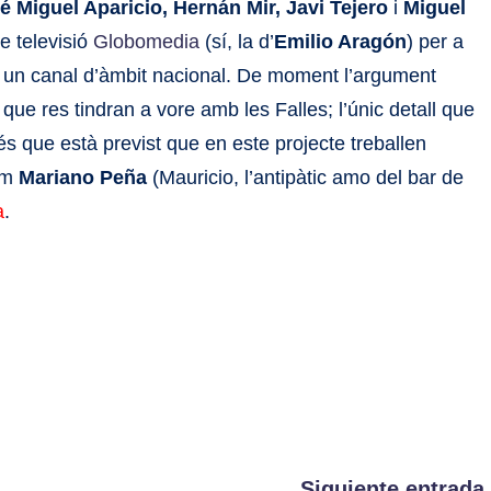
é Miguel Aparicio, Hernán Mir, Javi Tejero
i
Miguel
de televisió
Globomedia
(sí, la d’
Emilio Aragón
) per a
a un canal d’àmbit nacional. De moment l’argument
a que res tindran a vore amb les Falles; l’únic detall que
és que està previst que en este projecte treballen
com
Mariano Peña
(Mauricio, l’antipàtic amo del bar de
a
.
Siguiente entrada