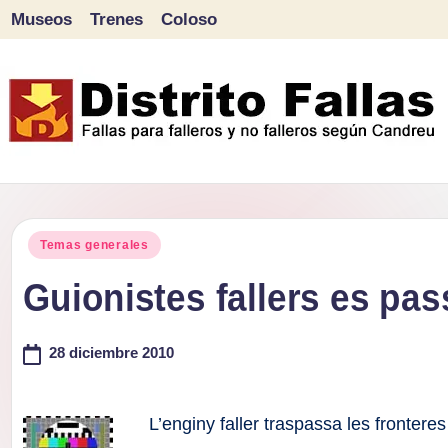
Museos
Trenes
Coloso
Saltar
al
contenido
D
Fallas
para
i
Publicado
falleros
Temas generales
s
en
y
Guionistes fallers es pass
tr
no
falleros
28 diciembre 2010
it
según
o
Candreu
L’enginy faller traspassa les fronter