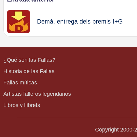
Navegación
de
Demà, entrega dels premis I+G
entradas
¿Qué son las Fallas?
Historia de las Fallas
Fallas míticas
Artistas falleros legendarios
Libros y llibrets
Copyright 2000