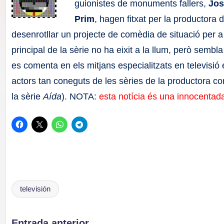
F
guionistes de monuments fallers,
Jos
Prim
, hagen fitxat per la productora 
a
desenrotllar un projecte de comèdia de situació per 
ll
principal de la sèrie no ha eixit a la llum, però sembl
es comenta en els mitjans especialitzats en televisió 
a
actors tan coneguts de les sèries de la productora 
s
la sèrie
Aída
). NOTA:
esta notícia és una innocentad
televisión
Etiquetas:
Entrada anterior