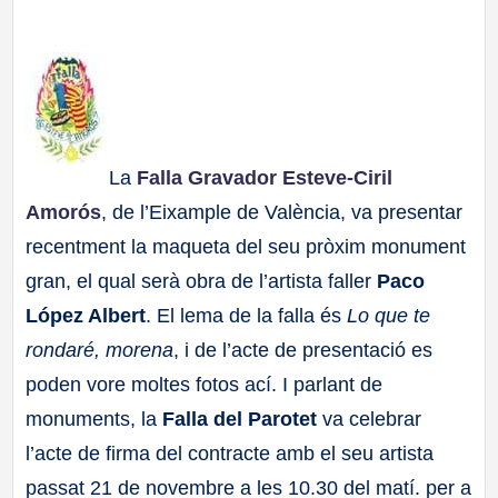
a
ll
a
La
Falla Gravador Esteve-Ciril
s
Amorós
, de l’Eixample de València, va presentar
recentment la maqueta del seu pròxim monument
gran, el qual serà obra de l’artista faller
Paco
López Albert
. El lema de la falla és
Lo que te
rondaré, morena
, i de l’acte de presentació es
poden vore moltes fotos ací. I parlant de
monuments, la
Falla del Parotet
va celebrar
l’acte de firma del contracte amb el seu artista
passat 21 de novembre a les 10.30 del matí. per a