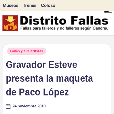
Museos
Trenes
Coloso
Saltar
al
contenido
D
Fallas
para
i
Publicado
Fallas y sus artistas
falleros
en
Gravador Esteve
s
y
tr
presenta la maqueta
no
falleros
it
de Paco López
según
o
Candreu
24 noviembre 2010
F