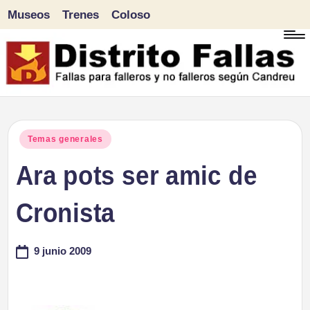
Museos
Trenes
Coloso
Saltar
al
contenido
D
Fallas
para
i
Publicado
Temas generales
falleros
en
Ara pots ser amic de
s
y
tr
Cronista
no
falleros
it
9 junio 2009
según
o
Candreu
F