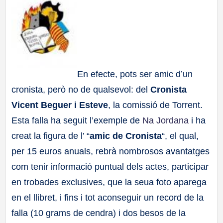
a
ll
a
En efecte, pots ser amic d’un
s
cronista, però no de qualsevol: del
Cronista
Vicent Beguer i Esteve
, la comissió de Torrent.
Esta falla ha seguit l’exemple de
Na Jordana
i ha
creat la figura de l’ “
amic de Cronista
“, el qual,
per 15 euros anuals, rebrà nombrosos avantatges
com tenir informació puntual dels actes, participar
en trobades exclusives, que la seua foto aparega
en el llibret, i fins i tot aconseguir un record de la
falla (10 grams de cendra) i dos besos de la