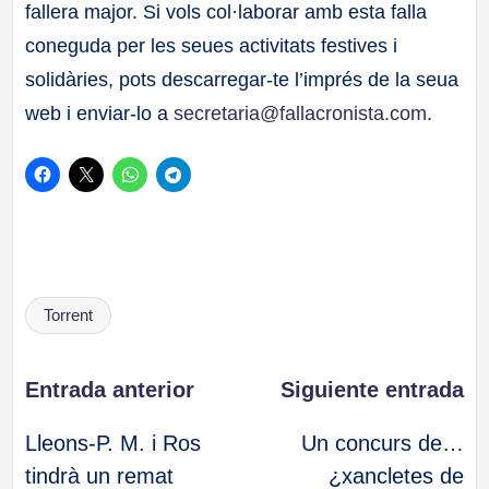
fallera major. Si vols col·laborar amb esta falla
coneguda per les seues activitats festives i
solidàries, pots descarregar-te l’imprés de la seua
web i enviar-lo a
secretaria@fallacronista.com
.
Etiquetas:
Torrent
Navegación
Entrada anterior
Siguiente entrada
Lleons-P. M. i Ros
Un concurs de…
de
tindrà un remat
¿xancletes de