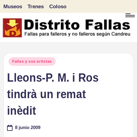
Museos
Trenes
Coloso
Saltar
al
contenido
D
Fallas
para
i
Publicado
Fallas y sus artistas
falleros
en
Lleons-P. M. i Ros
s
y
tr
tindrà un remat
no
falleros
it
inèdit
según
o
Candreu
8 junio 2009
F