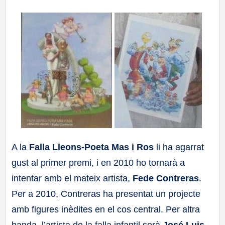
a
ll
a
s
A la
Falla Lleons-Poeta Mas i Ros
li ha agarrat
gust al primer premi, i en 2010 ho tornarà a
intentar amb el mateix artista,
Fede Contreras
.
Per a 2010, Contreras ha presentat un projecte
amb figures inèdites en el cos central. Per altra
banda, l’artista de la falla infantil serà
José Luis