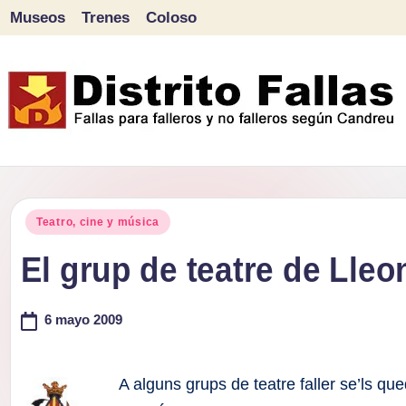
Museos
Trenes
Coloso
Saltar
al
contenido
D
Fallas
para
i
Publicado
falleros
Teatro, cine y música
s
en
y
El grup de teatre de Lleo
tr
no
falleros
6 mayo 2009
it
según
o
Candreu
A alguns grups de teatre faller se’ls qued