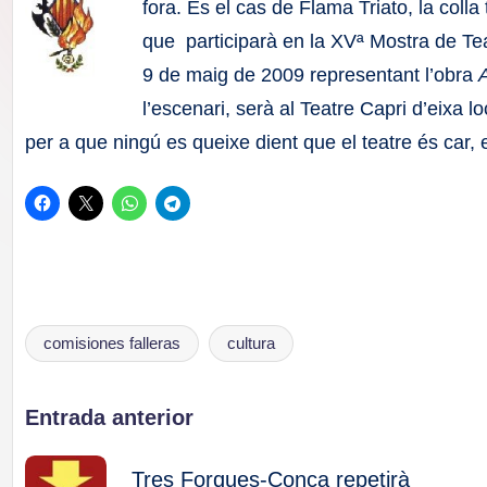
F
fora. És el cas de Flama Triato, la colla 
que participarà en la XVª Mostra de Tea
a
9 de maig de 2009 representant l’obra
ll
l’escenari, serà al Teatre Capri d’eixa l
per a que ningú es queixe dient que el teatre és car, 
a
s
comisiones falleras
cultura
Etiquetas:
Navegación
Entrada anterior
Tres Forques-Conca repetirà