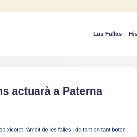
Las Fallas
His
ns actuarà a Paterna
a xicotet l’àmbit de les falles i de tant en tant boten