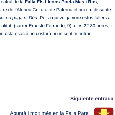
teatral de la
Falla Els Lleons-Poeta Mas i Ros
,
tre de l’Ateneu Cultural de Paterna el próxim dissabte
Ací no paga ni Déu
. Per a qui vulga vore estos fallers a
ocalitat (carrer Ernesto Ferrando, 9) a les 22.30 hores, i
en esta ocasió no costarà ni un cèntim entrar.
Siguiente entrada
Apuntà i molt més en la Falla Pare