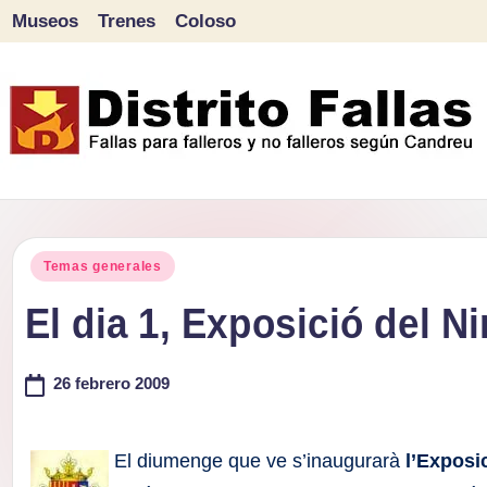
Museos
Trenes
Coloso
Saltar
al
contenido
D
Fallas
para
i
Publicado
falleros
Temas generales
s
en
y
El dia 1, Exposició del N
tr
no
falleros
26 febrero 2009
it
según
o
Candreu
El diumenge que ve s’inaugurarà
l’Exposi