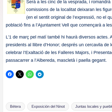
F
Serà a les cinc de la vesprada, i romandrà 
comissions de la localitat deixaran les figu
a
(en el sentit original de l’expressió, no el q
ll
població fins a l’Ajuntament Vell que començarà a le
a
L’1 de març pel matí també hi haurà diversos actes. A
presidents al llibre d’Honor; després un cercavila de 
s
celebrar l’Exaltació de les Falleres Majors, i Presenta
passacarrer a l’Albereda, mascletà i paella gegant.
Bétera
Exposición del Ninot
Juntas locales y pueb
Etiquetas: