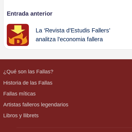
Navegación
Entrada anterior
de
La ‘Revista d’Estudis Fallers’
analitza l’economia fallera
entradas
¿Qué son las Fallas?
Historia de las Fallas
Fallas míticas
Artistas falleros legendarios
Libros y llibrets