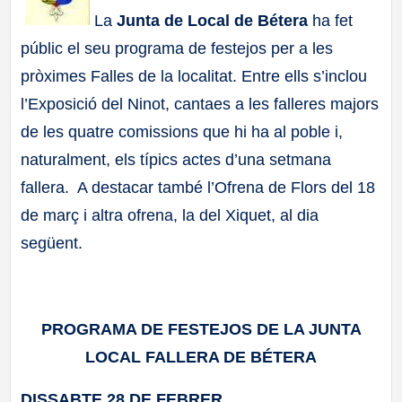
La
Junta de Local de Bétera
ha fet
a
públic el seu programa de festejos per a les
ll
pròximes Falles de la localitat. Entre ells s’inclou
l’Exposició del Ninot, cantaes a les falleres majors
a
de les quatre comissions que hi ha al poble i,
s
naturalment, els típics actes d’una setmana
fallera. A destacar també l’Ofrena de Flors del 18
de març i altra ofrena, la del Xiquet, al dia
següent.
PROGRAMA DE FESTEJOS DE LA JUNTA
LOCAL FALLERA DE BÉTERA
DISSABTE 28 DE FEBRER