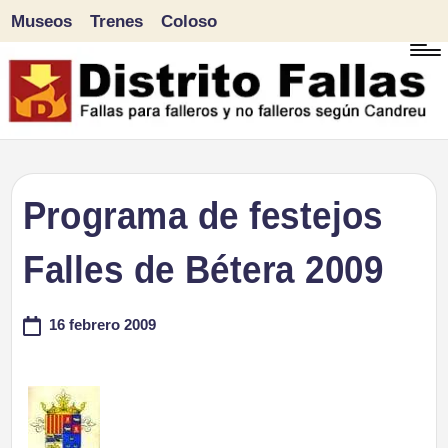
Museos
Trenes
Coloso
Saltar
al
contenido
D
Fallas
para
i
Programa de festejos
falleros
s
Falles de Bétera 2009
y
tr
no
16 febrero 2009
falleros
it
según
o
Candreu
F