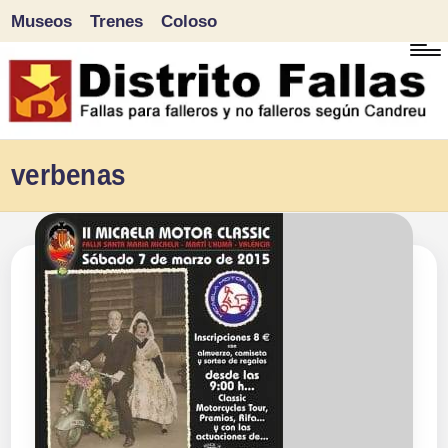
Museos
Trenes
Coloso
Saltar
al
contenido
D
Fallas
verbenas
para
i
falleros
s
y
tr
no
falleros
it
según
o
Candreu
F