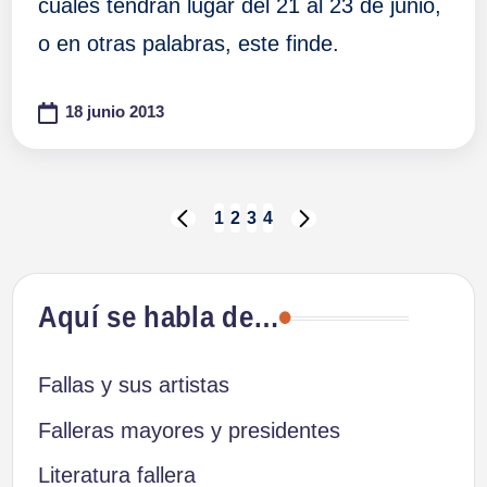
cuales tendrán lugar del 21 al 23 de junio,
o en otras palabras, este finde.
18 junio 2013
Paginación
1
2
3
4
PÁGINA
SIGUIENTE
ANTERIOR
PÁGINA
de
Aquí se habla de…
entradas
Fallas y sus artistas
Falleras mayores y presidentes
Literatura fallera