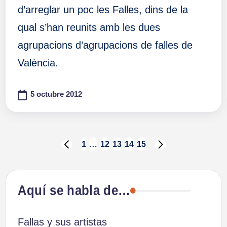
d’arreglar un poc les Falles, dins de la
qual s’han reunits amb les dues
agrupacions d’agrupacions de falles de
València.
5 octubre 2012
Paginación
1
…
12
13
14
15
PÁGINA
SIGUIENTE
ANTERIOR
PÁGINA
de
Aquí se habla de…
entradas
Fallas y sus artistas