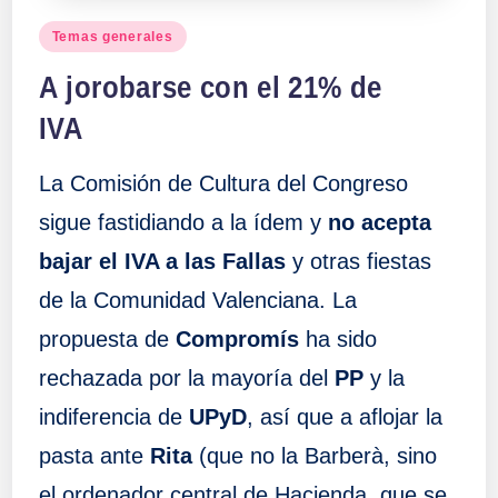
Publicado
Temas generales
en
A jorobarse con el 21% de
IVA
La Comisión de Cultura del Congreso
sigue fastidiando a la ídem y
no acepta
bajar el IVA a las Fallas
y otras fiestas
de la Comunidad Valenciana. La
propuesta de
Compromís
ha sido
rechazada por la mayoría del
PP
y la
indiferencia de
UPyD
, así que a aflojar la
pasta ante
Rita
(que no la Barberà, sino
el ordenador central de Hacienda, que se