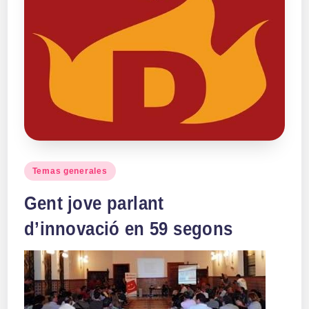
Publicado
Temas generales
en
Gent jove parlant
d’innovació en 59 segons