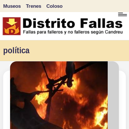
Museos
Trenes
Coloso
Saltar
al
contenido
D
Fallas
política
para
i
falleros
s
y
tr
no
falleros
it
según
o
Candreu
F