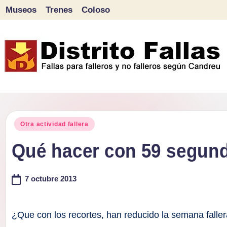
Museos
Trenes
Coloso
Saltar
al
contenido
D
Fallas
para
i
Publicado
falleros
Otra actividad fallera
s
en
y
Qué hacer con 59 segund
tr
no
falleros
7 octubre 2013
it
según
o
Candreu
¿Que con los recortes, han reducido la semana faller