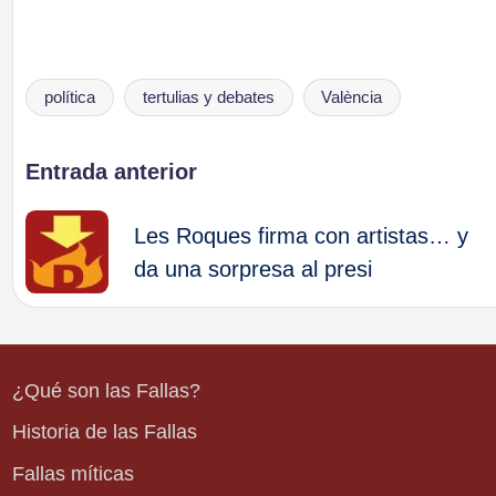
política
tertulias y debates
València
Etiquetas:
Navegación
Entrada anterior
de
Les Roques firma con artistas… y
da una sorpresa al presi
entradas
¿Qué son las Fallas?
Historia de las Fallas
Fallas míticas