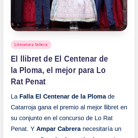
a
ll
a
Publicado
Literatura fallera
en
s
El llibret de El Centenar de
la Ploma, el mejor para Lo
Rat Penat
La
Falla El Centenar de la Ploma
de
Catarroja gana el premio al mejor llibret en
su conjunto en el concurso de Lo Rat
Penat. Y
Ampar Cabrera
necesitaría un