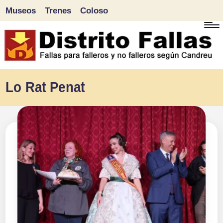
Museos
Trenes
Coloso
Saltar
al
contenido
D
Fallas
Lo Rat Penat
para
i
falleros
s
y
tr
no
falleros
it
según
o
Candreu
F