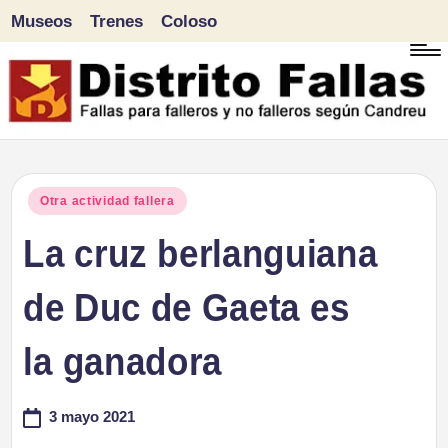
Museos
Trenes
Coloso
Saltar
al
contenido
D
Fallas
para
i
Publicado
Otra actividad fallera
falleros
en
La cruz berlanguiana
s
y
tr
de Duc de Gaeta es
no
falleros
it
la ganadora
según
o
Candreu
3 mayo 2021
F