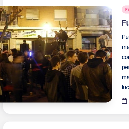
Pu
P
en
F
Pe
me
co
pe
ma
lu