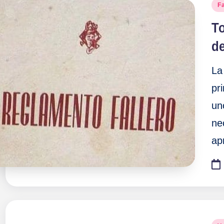
Pu
Fa
en
T
de
La
pr
un
ne
ap