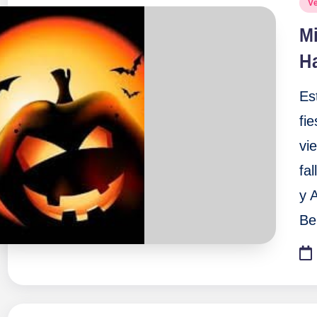
Pu
V
en
Mi
H
Es
fi
vi
fa
y 
Be