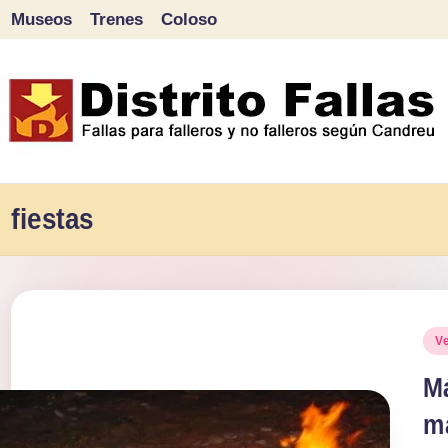
Museos
Trenes
Coloso
Saltar
al
contenido
D
Fallas
para
fiestas
i
falleros
s
y
tr
no
Pu
V
falleros
it
en
M
según
o
m
Candreu