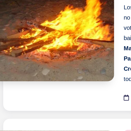
F
Lo
a
no
vo
ll
ba
a
Ma
s
Pa
Cr
to