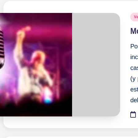
Pu
V
en
Mo
Po
in
ca
(y
es
de