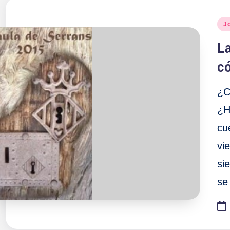
Pu
J
en
La
có
¿C
¿H
cu
vi
si
se