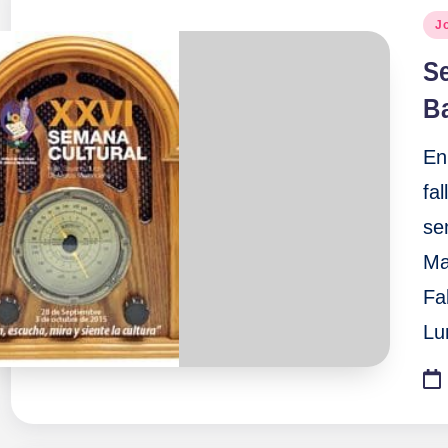
Pu
J
en
S
Ba
En
fa
se
Ma
Fa
Lu