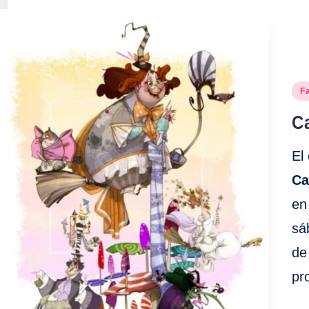
Pu
Fa
en
C
El
Ca
en
sá
d
pr