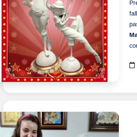
Pr
fa
pa
Ma
co