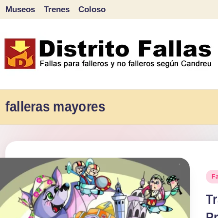
Museos
Trenes
Coloso
Saltar
al
contenido
D
Fallas
para
falleras mayores
i
falleros
s
y
tr
no
falleros
it
Pu
Fa
según
en
Tr
o
Candreu
P