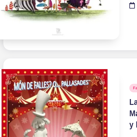
Pu
Fa
en
La
M
y