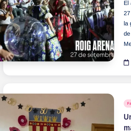
El
27
la
de
Me
Pu
F
en
Un
m