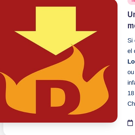
T
en
Un
m
Si
el
Lo
ou
in
18
Ch