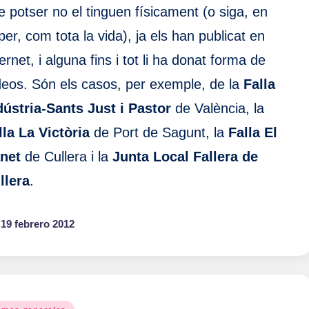
e potser no el tinguen físicament (o siga, en
per, com tota la vida), ja els han publicat en
ernet, i alguna fins i tot li ha donat forma de
deos. Són els casos, per exemple, de la
Falla
dústria-Sants Just i Pastor
de València, la
lla La Victòria
de Port de Sagunt, la
Falla El
net
de Cullera i la
Junta Local Fallera de
llera
.
19 febrero 2012
blicado