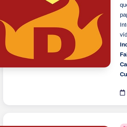
qu
pa
Int
ví
In
Fa
Ca
Cu
Pu