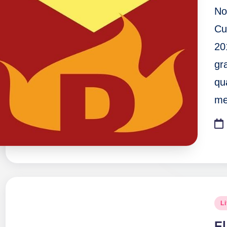
F
No
a
Cu
20
ll
gr
a
qu
s
me
Pu
Li
en
El