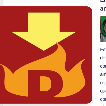
an
Es
de
co
am
rep
qu
co