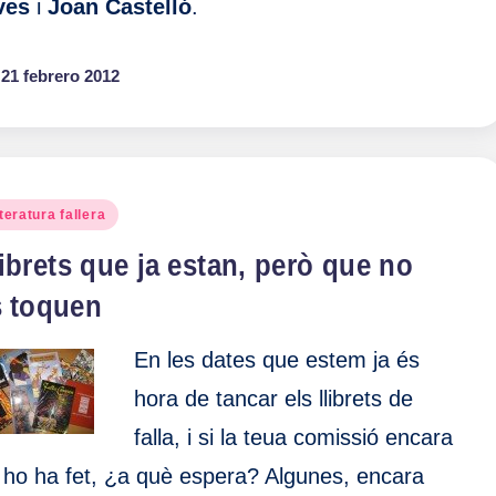
ves
i
Joan Castelló
.
21 febrero 2012
blicado
teratura fallera
ibrets que ja estan, però que no
s toquen
En les dates que estem ja és
hora de tancar els llibrets de
falla, i si la teua comissió encara
 ho ha fet, ¿a què espera? Algunes, encara