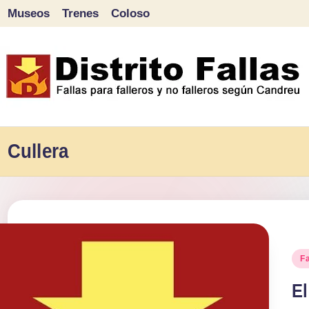
Museos
Trenes
Coloso
Saltar
al
contenido
D
Fallas
para
Cullera
i
falleros
s
y
tr
no
falleros
it
Pu
Fa
según
en
o
El
Candreu