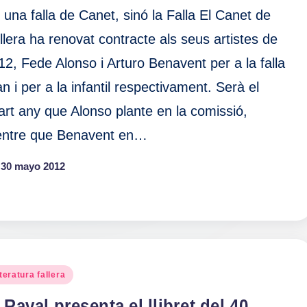
 una falla de Canet, sinó la Falla El Canet de
llera ha renovat contracte als seus artistes de
12, Fede Alonso i Arturo Benavent per a la falla
an i per a la infantil respectivament. Serà el
art any que Alonso plante en la comissió,
ntre que Benavent en…
30 mayo 2012
blicado
teratura fallera
 Raval presenta el llibret del 40