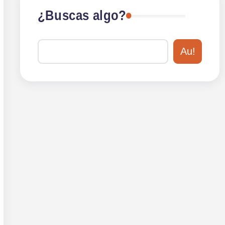
¿Buscas algo?
Au!