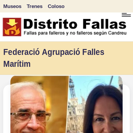
Museos
Trenes
Coloso
Saltar
al
contenido
D
Fallas
Federació Agrupació Falles
para
i
Marítim
falleros
s
y
tr
no
falleros
it
según
o
Candreu
F