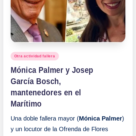
a
ll
a
s
Publicado
Otra actividad fallera
en
Mónica Palmer y Josep
García Bosch,
mantenedores en el
Marítimo
Una doble fallera mayor (
Mónica Palmer
)
y un locutor de la Ofrenda de Flores