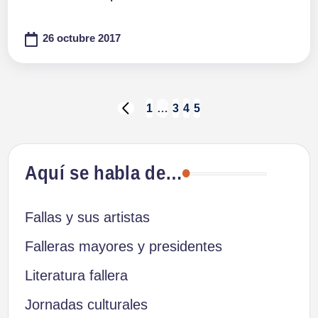
26 octubre 2017
Paginación
1
…
3
4
5
PÁGINA
ANTERIOR
de
Aquí se habla de…
entradas
Fallas y sus artistas
Falleras mayores y presidentes
Literatura fallera
Jornadas culturales