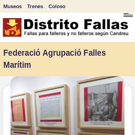
Museos
Trenes
Coloso
Saltar
al
contenido
D
Fallas
Federació Agrupació Falles
para
i
Marítim
falleros
s
y
tr
no
falleros
it
según
o
Candreu
F