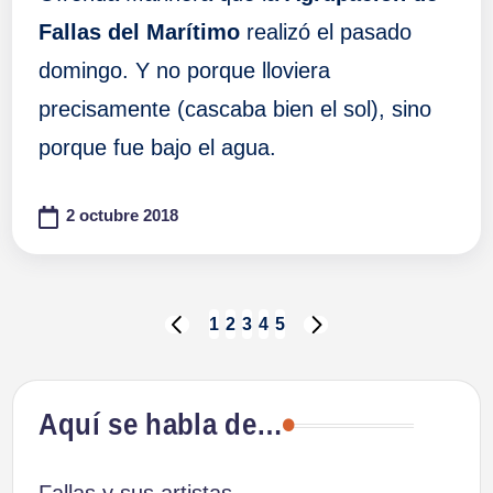
Fallas del Marítimo
realizó el pasado
domingo. Y no porque lloviera
precisamente (cascaba bien el sol), sino
porque fue bajo el agua.
2 octubre 2018
Paginación
1
2
3
4
5
PÁGINA
SIGUIENTE
ANTERIOR
PÁGINA
de
Aquí se habla de…
entradas