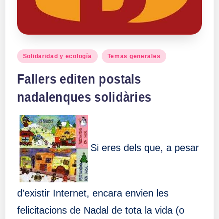
a
ll
Publicado
Solidaridad y ecología
Temas generales
a
en
Fallers editen postals
s
nadalenques solidàries
Si eres dels que, a pesar
d’existir Internet, encara envien les
felicitacions de Nadal de tota la vida (o