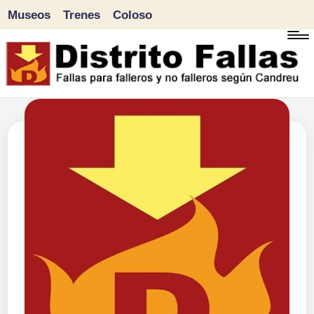
Museos
Trenes
Coloso
Saltar
al
contenido
D
Fallas
para
i
falleros
s
y
tr
no
falleros
it
según
o
Candreu
F