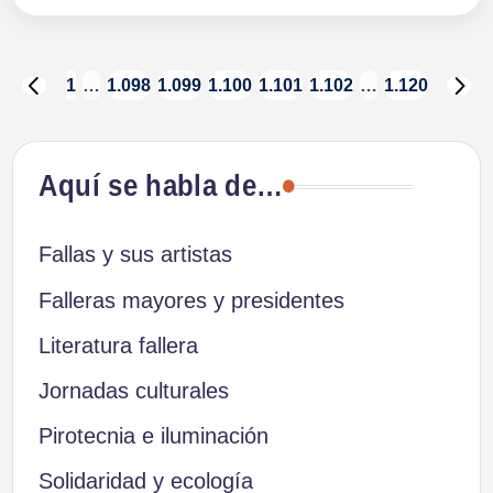
Paginación
1
…
1.098
1.099
1.100
1.101
1.102
…
1.120
PÁGINA
SI
ANTERIOR
PÁ
de
Aquí se habla de…
entradas
Fallas y sus artistas
Falleras mayores y presidentes
Literatura fallera
Jornadas culturales
Pirotecnia e iluminación
Solidaridad y ecología