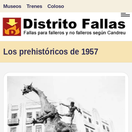
Museos
Trenes
Coloso
Saltar
al
contenido
D
Fallas
Los prehistóricos de 1957
para
i
falleros
s
y
tr
no
falleros
it
según
o
Candreu
F