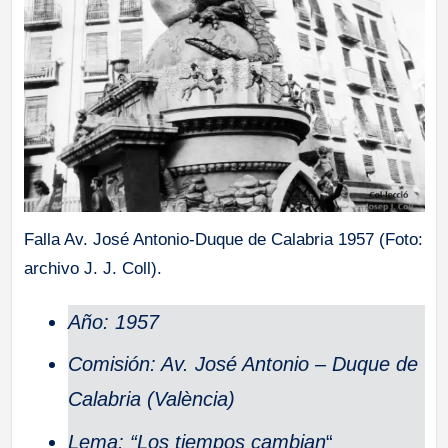
a
ll
a
s
Falla Av. José Antonio-Duque de Calabria 1957 (Foto:
archivo J. J. Coll).
Año: 1957
Comisión: Av. José Antonio – Duque de
Calabria (València)
Lema: “Los tiempos cambian
“