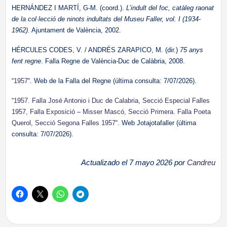
HERNÁNDEZ I MARTÍ, G-M. (coord.).
L’indult del foc, catàleg raonat
de la col·lecció de ninots indultats del Museu Faller, vol. I (1934-
1962)
. Ajuntament de València, 2002.
HÉRCULES CODES, V. / ANDRÉS ZARAPICO, M. (dir.)
75 anys
fent regne
. Falla Regne de València-Duc de Calàbria, 2008.
“
1957
“. Web de la Falla del Regne (última consulta: 7/07/2026).
“
1957. Falla José Antonio i Duc de Calabria, Secció Especial Falles
1957, Falla Exposició – Misser Mascó, Secció Primera. Falla Poeta
Querol, Secció Segona Falles 1957
“. Web Jotajotafaller (última
consulta: 7/07/2026).
Actualizado el 7 mayo 2026 por
Candreu