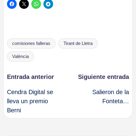
Etiquetas:
comisiones falleras
Tirant de Lletra
València
Navegación
Entrada anterior
Siguiente entrada
Cendra Digital se
Salieron de la
de
lleva un premio
Fonteta…
Berni
entradas