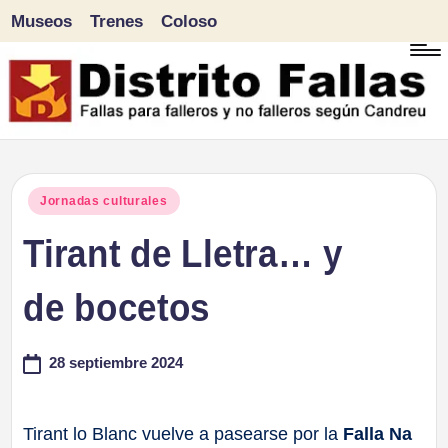
Museos
Trenes
Coloso
Saltar
al
contenido
D
Fallas
para
i
Publicado
Jornadas culturales
falleros
en
Tirant de Lletra… y
s
y
tr
de bocetos
no
falleros
it
28 septiembre 2024
según
o
Candreu
F
Tirant lo Blanc vuelve a pasearse por la
Falla Na