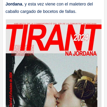
Jordana
, y esta vez viene con el maletero del
a
caballo cargado de bocetos de fallas.
ll
a
s