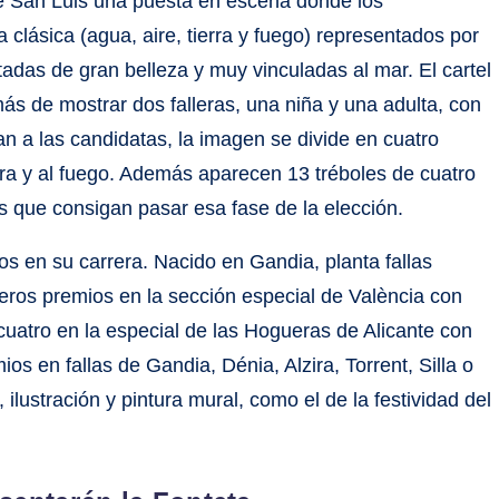
de San Luis una puesta en escena donde los
 clásica (agua, aire, tierra y fuego) representados por
otadas de gran belleza y muy vinculadas al mar. El cartel
s de mostrar dos falleras, una niña y una adulta, con
an a las candidatas, la imagen se divide en cuatro
ierra y al fuego. Además aparecen 13 tréboles de cuatro
s que consigan pasar esa fase de la elección.
os en su carrera. Nacido en Gandia, planta fallas
meros premios en la sección especial de València con
 cuatro en la especial de las Hogueras de Alicante con
s en fallas de Gandia, Dénia, Alzira, Torrent, Silla o
 ilustración y pintura mural, como el de la festividad del