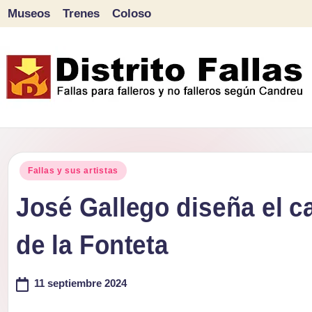
Museos
Trenes
Coloso
Saltar
al
contenido
D
Fallas
para
i
Publicado
falleros
Fallas y sus artistas
s
en
y
José Gallego diseña el ca
tr
no
de la Fonteta
falleros
it
según
o
11 septiembre 2024
Candreu