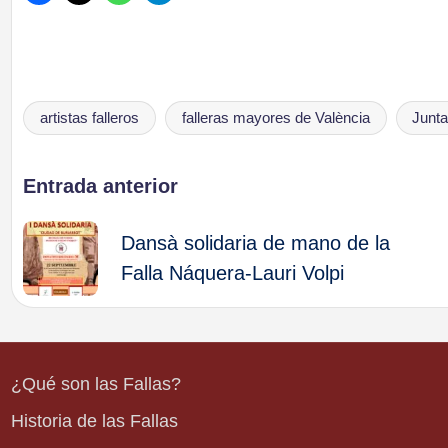
artistas falleros
falleras mayores de València
Junta
Etiquetas:
Navegación
Entrada anterior
de
Dansà solidaria de mano de la
Falla Náquera-Lauri Volpi
entradas
¿Qué son las Fallas?
Historia de las Fallas