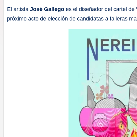
F
El artista
José Gallego
es el diseñador del cartel de
a
próximo acto de elección de candidatas a falleras ma
ll
a
s