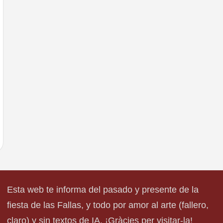
Esta web te informa del pasado y presente de la
fiesta de las Fallas, y todo por amor al arte (fallero,
claro) y sin textos de IA. ¡Gràcies per visitar-la!