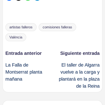
Etiquetas:
artistas falleros
comisiones falleras
València
Navegación
Entrada anterior
Siguiente entrada
La Falla de
El taller de Algarra
de
Montserrat planta
vuelve a la carga y
mañana
plantará en la plaza
entradas
de la Reina