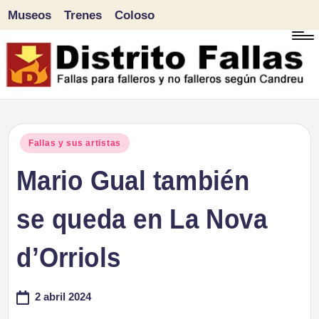
Museos
Trenes
Coloso
Saltar
al
contenido
D
Fallas
para
i
Publicado
Fallas y sus artistas
falleros
en
Mario Gual también
s
y
tr
se queda en La Nova
no
falleros
it
d’Orriols
según
o
Candreu
2 abril 2024
F