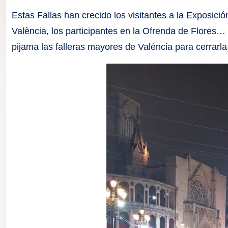
F
Estas Fallas han crecido los visitantes a la Exposició
a
València, los participantes en la Ofrenda de Flores… 
pijama las falleras mayores de València para cerrarl
ll
a
s