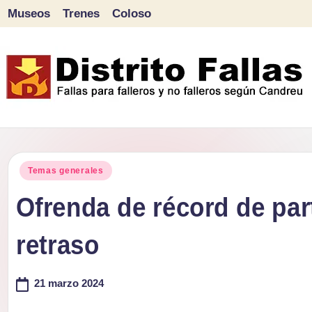
Museos
Trenes
Coloso
Saltar
al
contenido
D
Fallas
para
i
Publicado
falleros
Temas generales
s
en
y
Ofrenda de récord de par
tr
no
retraso
falleros
it
según
o
21 marzo 2024
Candreu