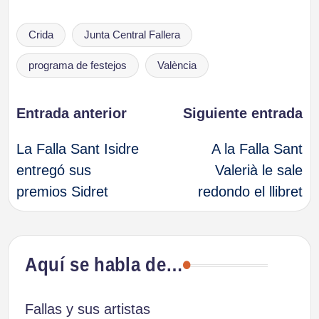
Etiquetas:
Crida
Junta Central Fallera
programa de festejos
València
Navegación
Entrada anterior
Siguiente entrada
La Falla Sant Isidre
A la Falla Sant
de
entregó sus
Valerià le sale
premios Sidret
redondo el llibret
entradas
Aquí se habla de…
Fallas y sus artistas