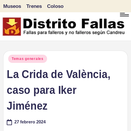
Museos
Trenes
Coloso
Saltar
al
contenido
D
Fallas
para
i
Publicado
Temas generales
falleros
en
La Crida de València,
s
y
tr
caso para Iker
no
falleros
it
Jiménez
según
o
Candreu
27 febrero 2024
F