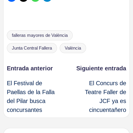
Etiquetas:
falleras mayores de València
Junta Central Fallera
València
Navegación
Entrada anterior
Siguiente entrada
El Festival de
El Concurs de
de
Paellas de la Falla
Teatre Faller de
del Pilar busca
JCF ya es
entradas
concursantes
cincuentañero