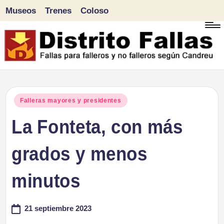
Museos
Trenes
Coloso
Saltar
al
contenido
D
Fallas
para
i
Publicado
Falleras mayores y presidentes
falleros
en
La Fonteta, con más
s
y
tr
grados y menos
no
falleros
it
minutos
según
o
Candreu
21 septiembre 2023
F