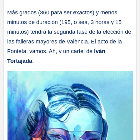
a
Más grados (360 para ser exactos) y menos
minutos de duración (195, o sea, 3 horas y 15
ll
minutos) tendrá la segunda fase de la elección de
a
las falleras mayores de València. El acto de la
Fonteta, vamos. Ah, y un cartel de
Iván
s
Tortajada
.