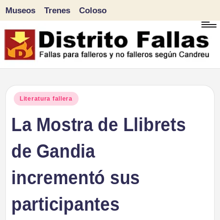
Museos
Trenes
Coloso
Saltar
al
contenido
D
Fallas
para
i
Publicado
Literatura fallera
falleros
en
La Mostra de Llibrets
s
y
tr
de Gandia
no
falleros
it
incrementó sus
según
o
Candreu
participantes
F